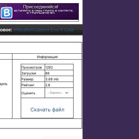
овое:
Mitsubishi Lancer Evo X Cool
Информация
Просмотров
1292
Загрузок
86
Размер
3.68 mb
дель
Рейтинг
2.8
Оценить
Скачать файл