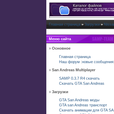
Главная страница
»
Загрузки
»
Nissa
Меню сайта
»
Основное
Главная страница
Наш форум
(
новые сообщения
»
San Andreas Multiplayer
SAMP 0.3.7 R4 скачать
Скачать GTA San Andreas
»
Загрузки
GTA San Andreas моды
GTA san Andreas транспорт
Скачать анимации для GTA SA