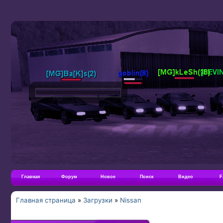
Главная
Форум
Новое
Поиск
Видео
F
Главная страница
»
Загрузки
»
Nissan