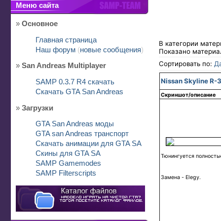
Меню сайта
»
Основное
Главная страница
В категории мате
Наш форум
(
новые сообщения
)
Показано материа
Сортировать по:
Д
»
San Andreas Multiplayer
Nissan Skyline R-
SAMP 0.3.7 R4 скачать
Скачать GTA San Andreas
Скриншот/описание
»
Загрузки
GTA San Andreas моды
GTA san Andreas транспорт
Скачать анимации для GTA SA
Скины для GTA SA
Тюнингуется полность
SAMP Gamemodes
SAMP Filterscripts
Замена - Elegy.