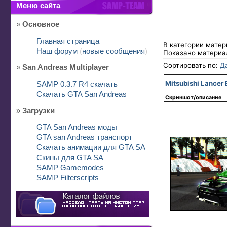
Меню сайта
»
Основное
Главная страница
В категории мате
Наш форум
(
новые сообщения
)
Показано материа
Сортировать по:
Д
»
San Andreas Multiplayer
Mitsubishi Lancer 
SAMP 0.3.7 R4 скачать
Скачать GTA San Andreas
Скриншот/описание
»
Загрузки
GTA San Andreas моды
GTA san Andreas транспорт
Скачать анимации для GTA SA
Скины для GTA SA
SAMP Gamemodes
SAMP Filterscripts