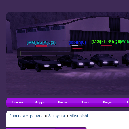
Главная
Форум
Новое
Поиск
Видео
F
Главная страница
»
Загрузки
»
Mitsubishi