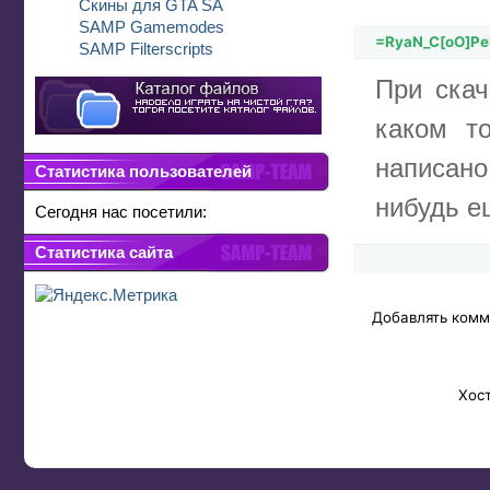
Скины для GTA SA
SAMP Gamemodes
=RyaN_C[oO]P
SAMP Filterscripts
При скач
каком т
написано
Статистика пользователей
нибудь е
Сегодня нас посетили:
Статистика сайта
Добавлять комм
Хос