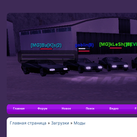
Главная
Форум
Новое
Поиск
Видео
F
Главная страница
»
Загрузки
»
Моды