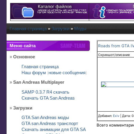
Главная страница
»
Загрузки
»
Моды
Меню сайта
Roads from GTA IV
Скриншот/описание
»
Основное
Главная страница
Наш форум
(
новые сообщения
)
»
San Andreas Multiplayer
SAMP 0.3.7 R4 скачать
Скачать GTA San Andreas
»
Загрузки
Добавил:
Exiv
| Дата:
0
GTA San Andreas моды
GTA san Andreas транспорт
Всего комментари
Скачать анимации для GTA SA