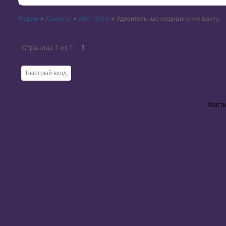
Форум
»
Комнаты
»
Artyr_Style
»
Удивительные медицинские факты
Страница
1
из
1
1
Хост