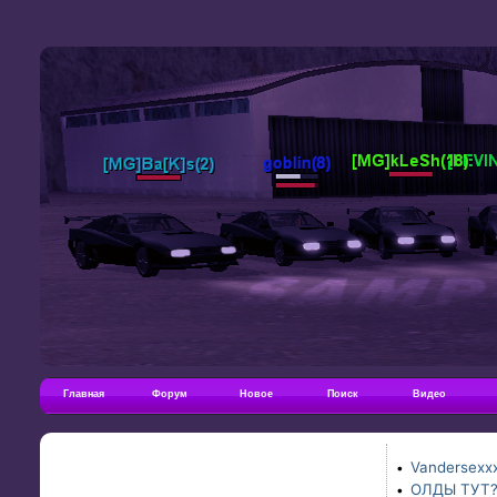
Главная
Форум
Новое
Поиск
Видео
Vandersexxx
•
ОЛДЫ ТУТ
•