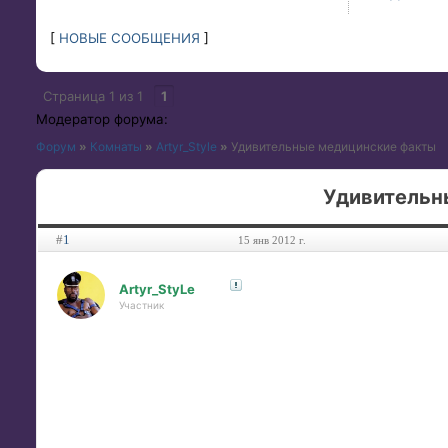
[
НОВЫЕ СООБЩЕНИЯ
]
Страница
1
из
1
1
Модератор форума:
Форум
»
Комнаты
»
Artyr_Style
»
Удивительные медицинские факты
Удивительн
#
1
15 янв 2012 г.
Artyr_StyLe
Участник