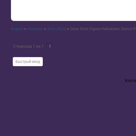
Форум
»
Комнаты
»
Artyr_Style
»
Glow Stick Figure Halloween: Dance P
Страница
1
из
1
1
Хост