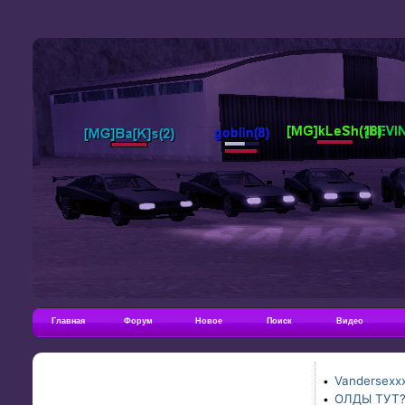
Главная
Форум
Новое
Поиск
Видео
Vandersexxx
•
ОЛДЫ ТУТ
•