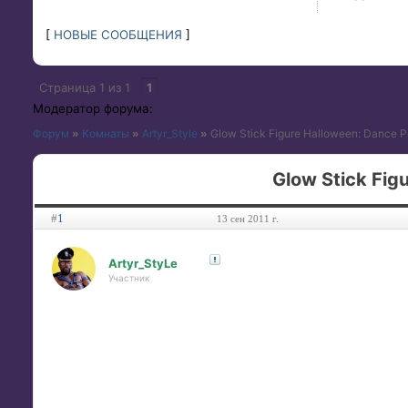
[
НОВЫЕ СООБЩЕНИЯ
]
Страница
1
из
1
1
Модератор форума:
Форум
»
Комнаты
»
Artyr_Style
»
Glow Stick Figure Halloween: Dance P
Glow Stick Fig
#
1
13 сен 2011 г.
Artyr_StyLe
Участник