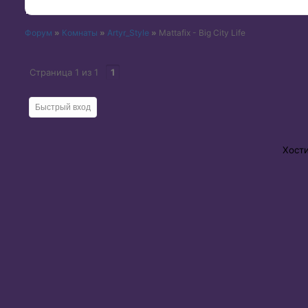
Форум
»
Комнаты
»
Artyr_Style
»
Mattafix - Big City Life
Страница
1
из
1
1
Хост