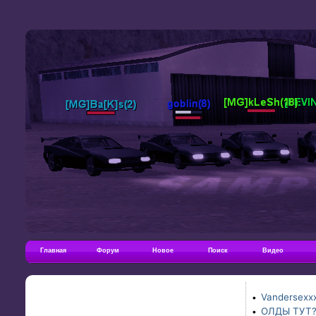
Главная
Форум
Новое
Поиск
Видео
Vandersexxx
•
ОЛДЫ ТУТ
•