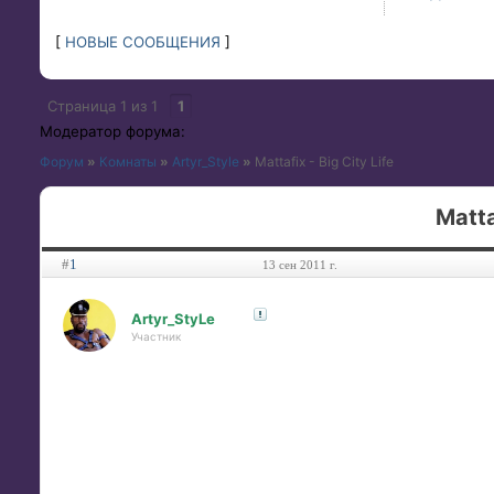
[
НОВЫЕ СООБЩЕНИЯ
]
Страница
1
из
1
1
Модератор форума:
Форум
»
Комнаты
»
Artyr_Style
»
Mattafix - Big City Life
Matta
#
1
13 сен 2011 г.
Artyr_StyLe
Участник