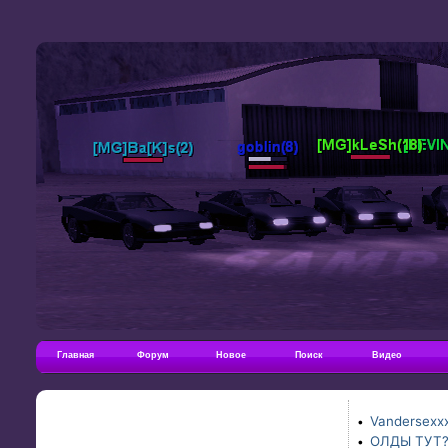
Главная
Форум
Новое
Поиск
Видео
Vandersexxx
•
ОЛДЫ ТУТ
•