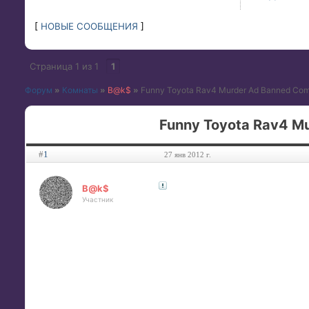
[
НОВЫЕ СООБЩЕНИЯ
]
Страница
1
из
1
1
Форум
»
Комнаты
»
B@k$
»
Funny Toyota Rav4 Murder Ad Banned Com
Funny Toyota Rav4 M
#
1
27 янв 2012 г.
B@k$
Участник