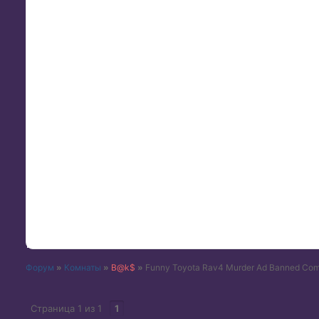
Форум
»
Комнаты
»
B@k$
»
Funny Toyota Rav4 Murder Ad Banned Com
Страница
1
из
1
1