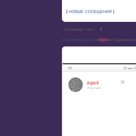
[
НОВЫЕ СООБЩЕНИЯ
]
Страница
1
из
1
1
Форум
»
Комнаты
»
B@k$
»
Правильная 
#
1
26 янв 2
B@k$
Участник