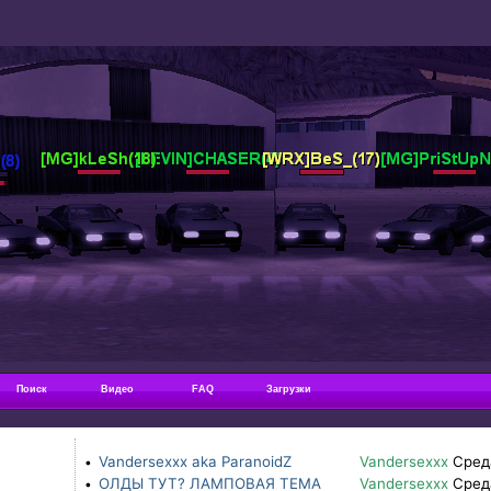
Поиск
Видео
FAQ
Загрузки
Vandersexxx aka ParanoidZ
Vandersexxx
Сред
•
ОЛДЫ ТУТ? ЛАМПОВАЯ ТЕМА
Vandersexxx
Сред
•