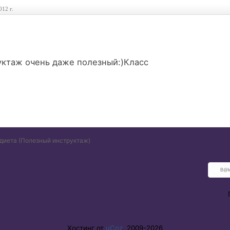
012 г.
руктаж очень даже полезный:)Класс
диета
(Полезный инструктаж)
Хостинг от
uCoz
. 2009-2026