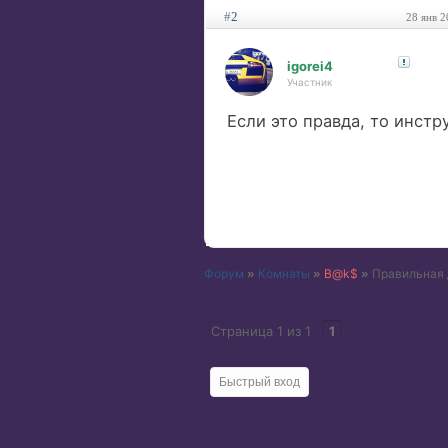
#
2
28 янв 2
igorei4
Участник
Если это правда, то инст
Форум
»
Комнаты
»
B@k$
»
Правильная 
Страница
1
из
1
1