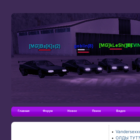
Главная
Форум
Новое
Поиск
Видео
Vandersexxx
•
ОЛДЫ ТУТ
•