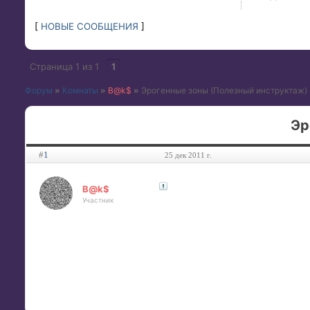
[
НОВЫЕ СООБЩЕНИЯ
]
Страница
1
из
1
1
Форум
»
Комнаты
»
B@k$
»
Эрогенные зоны
(Полезный инструктаж)
Эр
#
1
25 дек 2011 г.
B@k$
Участник