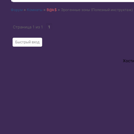
Форум
»
Комнаты
»
B@k$
»
Эрогенные зоны
(Полезный инструктаж)
Страница
1
из
1
1
Хост