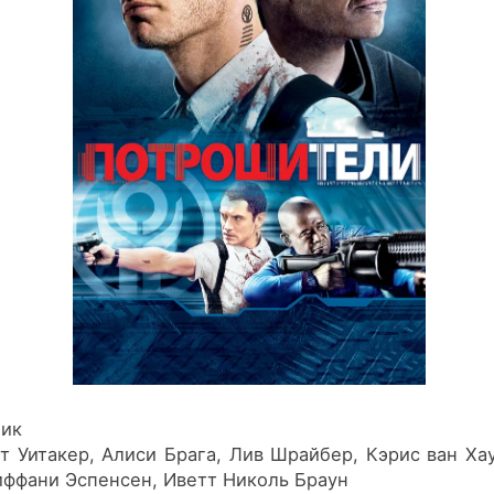
ик
 Уитакер, Алиси Брага, Лив Шрайбер, Кэрис ван Ха
иффани Эспенсен, Иветт Николь Браун