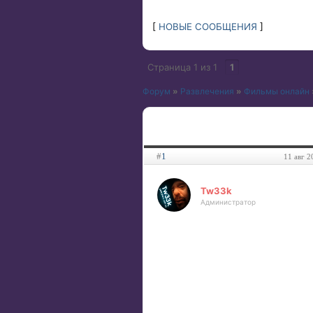
[
НОВЫЕ СООБЩЕНИЯ
]
Страница
1
из
1
1
Форум
»
Развлечения
»
Фильмы онлайн
#
1
11 авг 2
Tw33k
Администратор