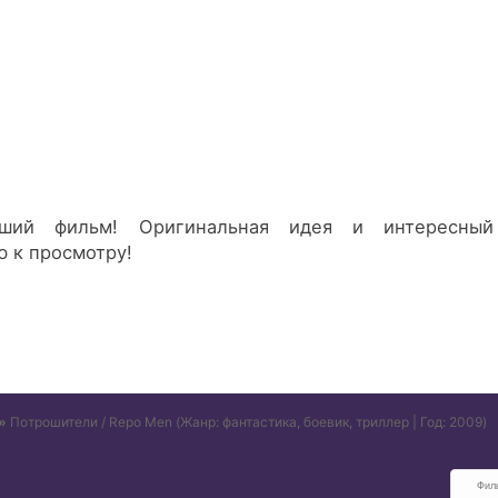
ший фильм! Оригинальная идея и интересны
 к просмотру!
»
Потрошители / Repo Men
(Жанр: фантастика, боевик, триллер | Год: 2009)