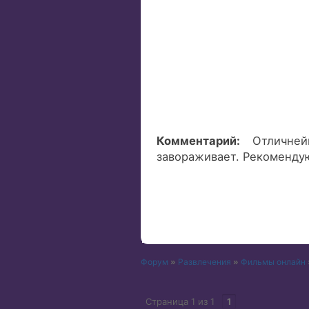
Комментарий:
Отличней
завораживает. Рекомендую
Форум
»
Развлечения
»
Фильмы онлайн
Страница
1
из
1
1