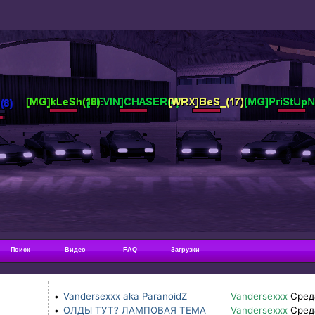
Поиск
Видео
FAQ
Загрузки
Vandersexxx aka ParanoidZ
Vandersexxx
Сред
•
ОЛДЫ ТУТ? ЛАМПОВАЯ ТЕМА
Vandersexxx
Сред
•