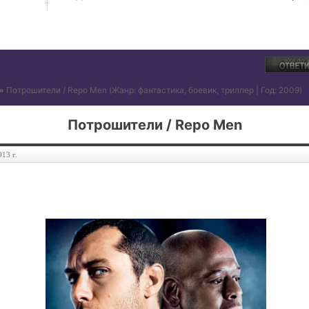
»
Потрошители / Repo Men
(Жанр: фантастика, боевик, триллер | Год: 2009)
Потрошители / Repo Men
013 г.