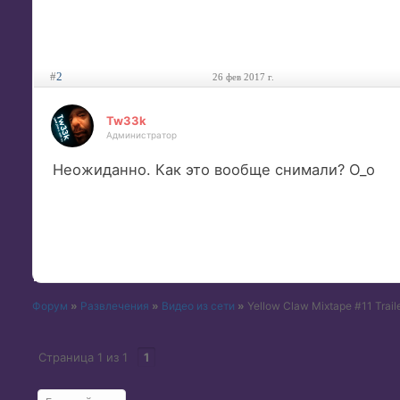
#
2
26 фев 2017 г.
Tw33k
Администратор
Неожиданно. Как это вообще снимали? О_о
Форум
»
Развлечения
»
Видео из сети
»
Yellow Claw Mixtape #11 Trail
Страница
1
из
1
1