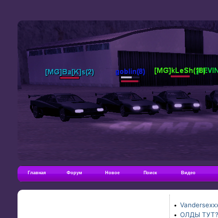
Главная
Форум
Новое
Поиск
Видео
Vandersexxx
•
ОЛДЫ ТУТ
•