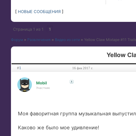
[
НОВЫЕ СООБЩЕНИЯ
]
Страница
1
из
1
1
Форум
»
Развлечения
»
Видео из сети
»
Yellow Claw Mixtape #11 Trail
Yellow Cl
#
1
16 фев 2017 г.
Mobil
Участник
Моя фаворитная группа музыкальная выпустил
Каково же было мое удивление!