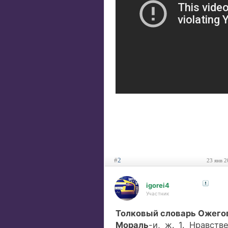
#
2
23 янв 2
igorei4
Участник
Толковый словарь Ожего
Мораль
-и, ж. 1. Нравст