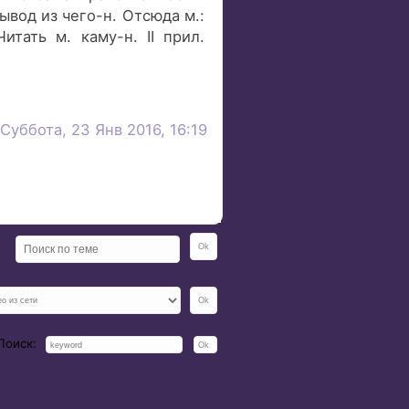
вод из чего-н. Отсюда м.:
итать м. каму-н. II прил.
Суббота, 23 Янв 2016, 16:19
Поиск: