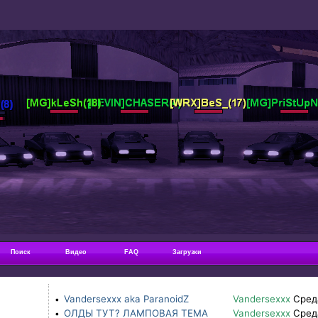
Поиск
Видео
FAQ
Загрузки
Vandersexxx aka ParanoidZ
Vandersexxx
Сред
•
ОЛДЫ ТУТ? ЛАМПОВАЯ ТЕМА
Vandersexxx
Сред
•