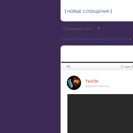
[
НОВЫЕ СООБЩЕНИЯ
]
Страница
1
из
1
1
Форум
»
Развлечения
»
Видео из сети
»
#
1
21 янв 2
Tw33k
Администратор