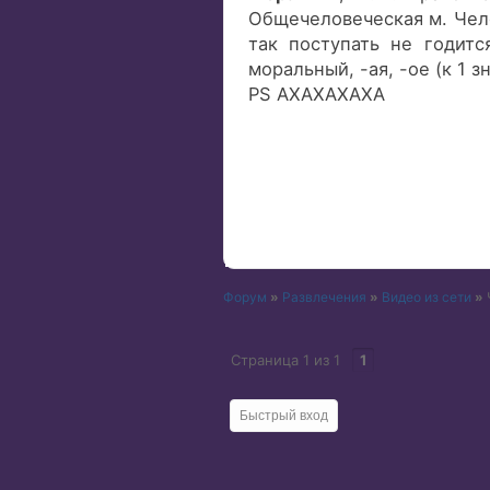
Общечеловеческая м. Чело
так поступать не годится
моральный, -ая, -ое (к 1 зн
PS АХАХАХАХА
Форум
»
Развлечения
»
Видео из сети
»
Страница
1
из
1
1