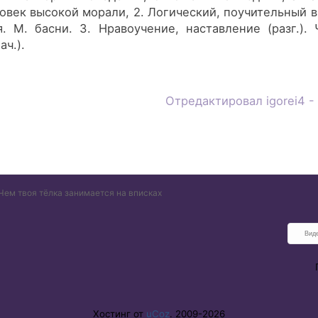
век высокой морали, 2. Логический, поучительный вы
. М. басни. 3. Нравоучение, наставление (разг.). Ч
ач.).
Отредактировал
igorei4
-
Чем твоя тёлка занимается на вписках
Хостинг от
uCoz
. 2009-2026