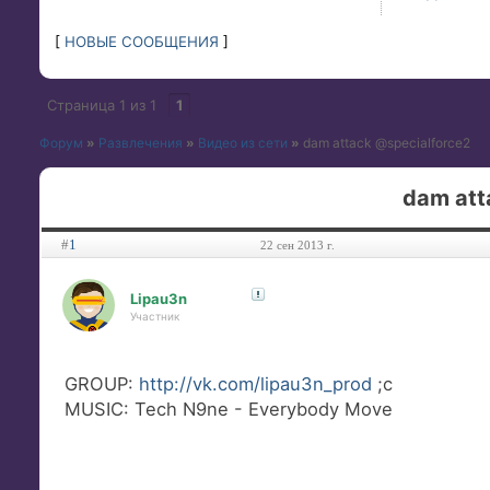
[
НОВЫЕ СООБЩЕНИЯ
]
Страница
1
из
1
1
Форум
»
Развлечения
»
Видео из сети
»
dam attack @specialforce2
dam att
#
1
22 сен 2013 г.
Lipau3n
Участник
GROUP:
http://vk.com/lipau3n_prod
;c
MUSIC: Tech N9ne - Everybody Move