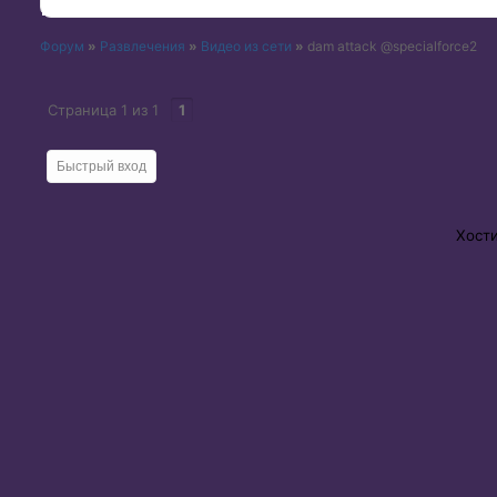
Форум
»
Развлечения
»
Видео из сети
»
dam attack @specialforce2
Страница
1
из
1
1
Хост