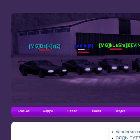
Главная
Форум
Новое
Поиск
Видео
Vandersexxx
•
ОЛДЫ ТУТ
•