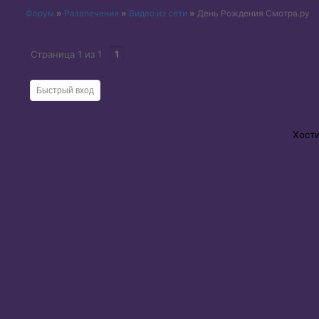
Форум
»
Развлечения
»
Видео из сети
»
День Рождения Смотра.ру
Страница
1
из
1
1
Хост