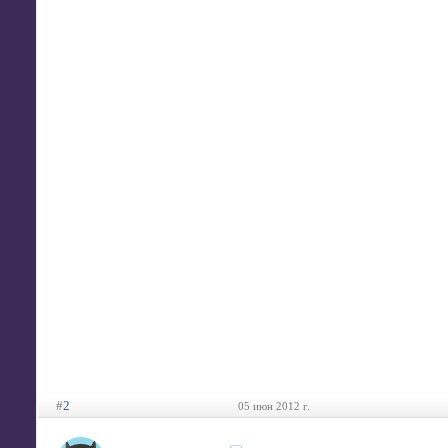
#
2
05 июн 2012 г.