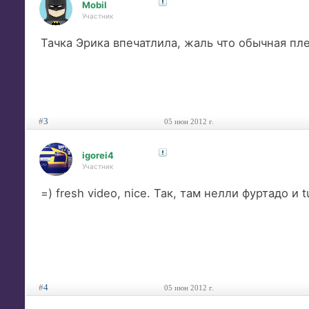
Mobil
Участник
Тачка Эрика впечатлила, жаль что обычная плен
#
3
05 июн 2012 г.
igorei4
Участник
=) fresh video, nice. Так, там нелли фуртадо и t
#
4
05 июн 2012 г.