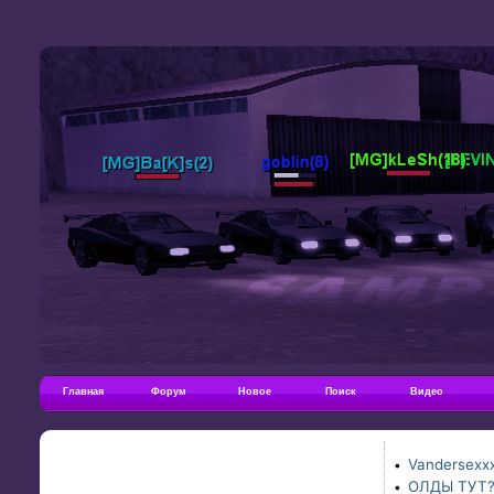
Главная
Форум
Новое
Поиск
Видео
Vandersexxx
•
ОЛДЫ ТУТ
•