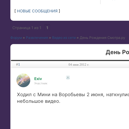
[
НОВЫЕ СООБЩЕНИЯ
]
Страница
1
из
1
1
Форум
»
Развлечения
»
Видео из сети
»
День Рождения Смотра.ру
День Р
#
1
04 июн 2012 г.
Exiv
Участник
Ходил с Мини на Воробьевы 2 июня, наткнули
небольшое видео.