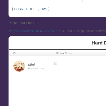
[
НОВЫЕ СООБЩЕНИЯ
]
Страница
1
из
1
1
Форум
»
Развлечения
»
Видео из сети
»
Hard Dubstep Remake's
([Vide
Hard 
#
1
03 апр 2012 г.
Mini
Пользователь