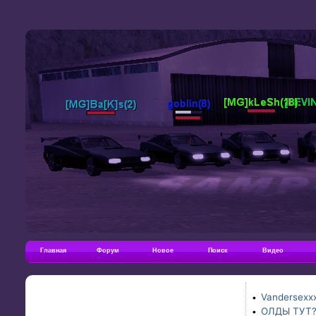
Главная
Форум
Новое
Поиск
Видео
Vandersexxx
•
ОЛДЫ ТУТ
•