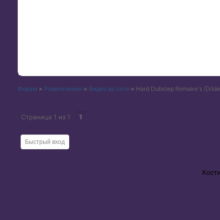
Форум
»
Развлечения
»
Видео из сети
»
Hard Dubstep Remake's
([Vide
Страница
1
из
1
1
Хост