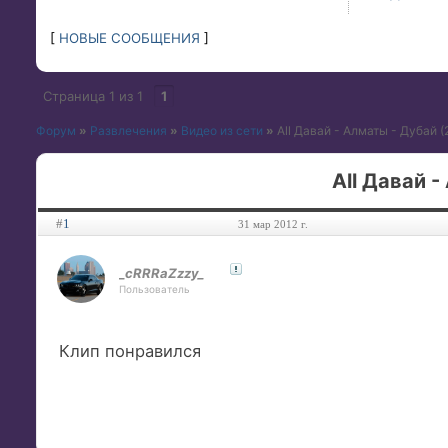
[
НОВЫЕ СООБЩЕНИЯ
]
Страница
1
из
1
1
Форум
»
Развлечения
»
Видео из сети
»
All Давай - Алматы - Дубай (
All Давай -
#
1
31 мар 2012 г.
_cRRRaZzzy_
Пользователь
Клип понравился