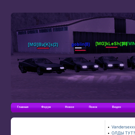
Главная
Форум
Новое
Поиск
Видео
Vandersexxx
•
ОЛДЫ ТУТ
•