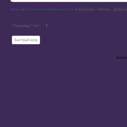
Форум
»
Развлечения
»
Видео из сети
»
All Давай - Алматы - Дубай (
Страница
1
из
1
1
Хост