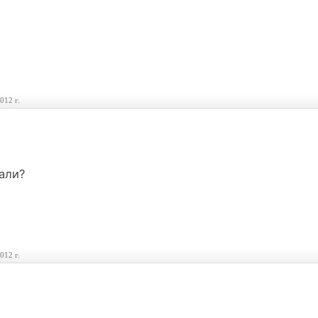
012 г.
али?
012 г.