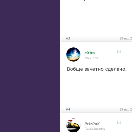
#
3
29 мар 2
eXtra
Участник
Вобще зачетно сделано.
#
4
29 мар 2
Pr1zRaK
Пользователь