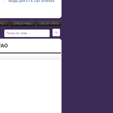
Моды для GTA San Andreas
FAO