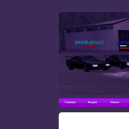
Главная
Форум
Новое