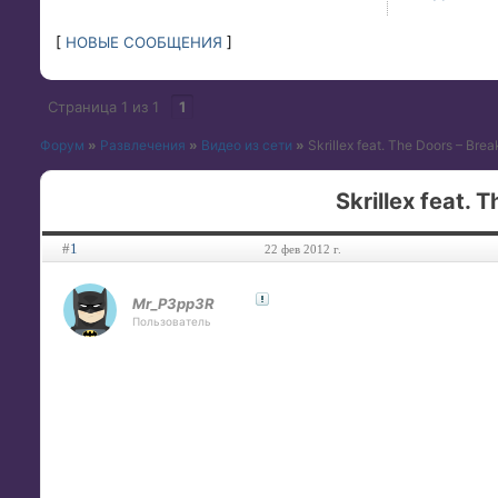
[
НОВЫЕ СООБЩЕНИЯ
]
Страница
1
из
1
1
Форум
»
Развлечения
»
Видео из сети
»
Skrillex feat. The Doors – Bre
Skrillex feat. 
#
1
22 фев 2012 г.
Mr_P3pp3R
Пользователь