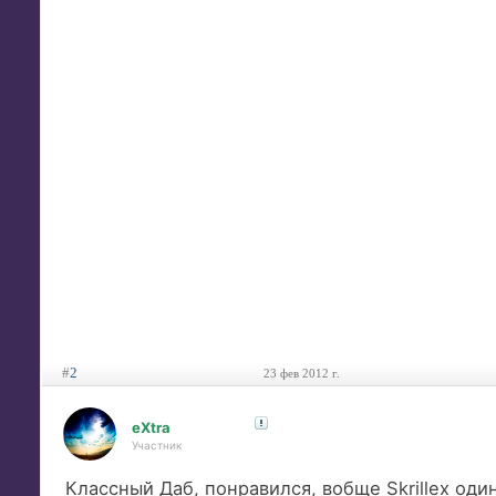
#
2
23 фев 2012 г.
eXtra
Участник
Классный Даб, понравился, вобще Skrillex один