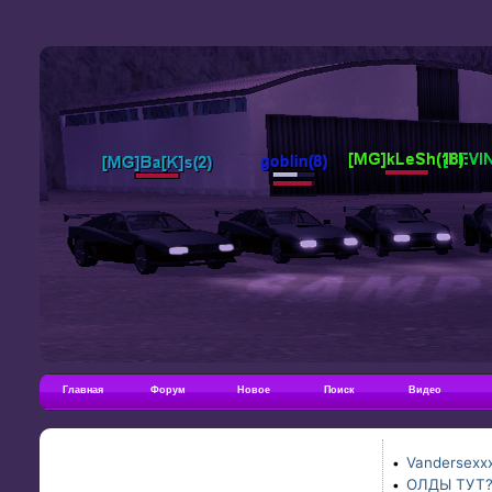
Главная
Форум
Новое
Поиск
Видео
Vandersexxx
•
ОЛДЫ ТУТ
•