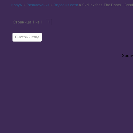
Форум
»
Развлечения
»
Видео из сети
»
Skrillex feat. The Doors – Bre
Страница
1
из
1
1
Хост