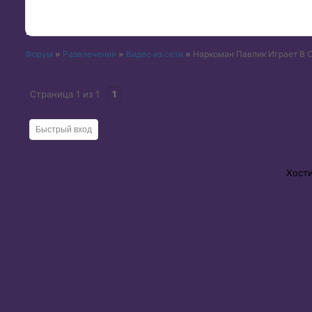
Форум
»
Развлечения
»
Видео из сети
»
Наркоман Павлик Играет В Co
Страница
1
из
1
1
Хост