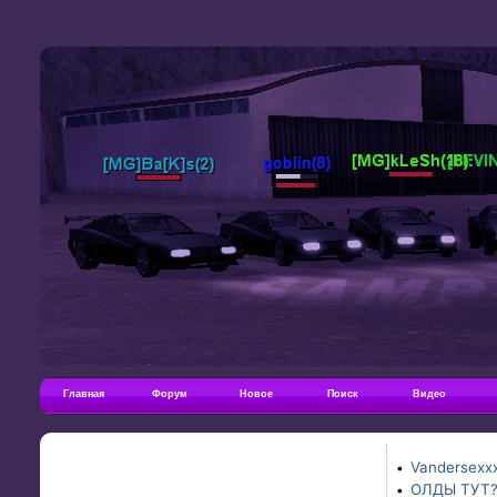
Главная
Форум
Новое
Поиск
Видео
Vandersexxx
•
ОЛДЫ ТУТ
•