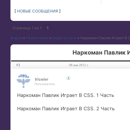
[
НОВЫЕ СООБЩЕНИЯ
]
Страница
1
из
1
1
Форум
»
Развлечения
»
Видео из сети
»
Наркоман Павлик Играет В Co
Наркоман Павлик Иг
#
1
08 янв 2012 г.
Viceler
Пользователь
Наркоман Павлик Играет В CSS. 1 Часть
Наркоман Павлик Играет В CSS. 2 Часть