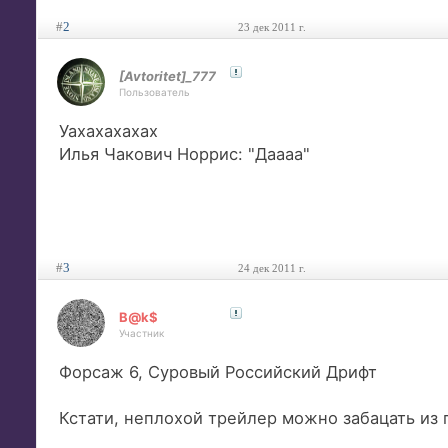
#
2
23 дек 2011 г.
[Avtoritet]_777
Пользователь
Уахахахахах
Илья Чакович Норрис: "Даааа"
#
3
24 дек 2011 г.
B@k$
Участник
Форсаж 6, Суровый Российский Дрифт
Кстати, неплохой трейлер можно забацать из п