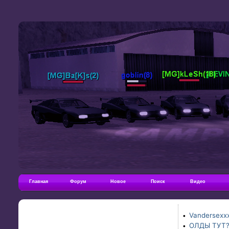
Главная
Форум
Новое
Поиск
Видео
Vandersexxx
•
ОЛДЫ ТУТ
•