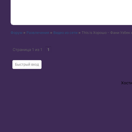
Форум
»
Развлечения
»
Видео из сети
»
This is Хорошо - Фани Узбек 
Страница
1
из
1
1
Хост