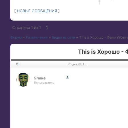
[
НОВЫЕ СООБЩЕНИЯ
]
Страница
1
из
1
1
Форум
»
Развлечения
»
Видео из сети
»
This is Хорошо - Фани Узбек 
This is Хорошо -
#
1
23 дек 2011 г.
Snake
Пользователь