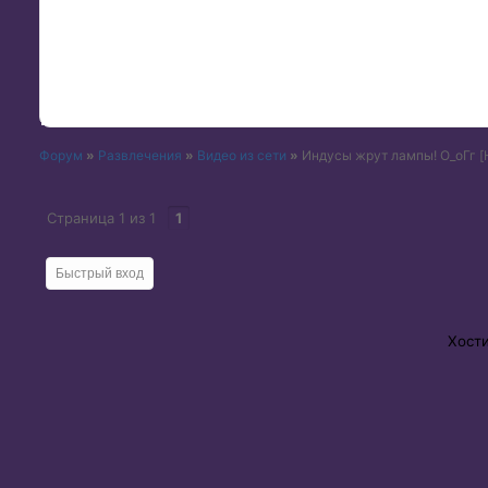
Форум
»
Развлечения
»
Видео из сети
»
Индусы жрут лампы! О_оГг [H
Страница
1
из
1
1
Хост