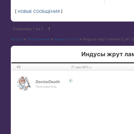
[
НОВЫЕ СООБЩЕНИЯ
]
Страница
1
из
1
1
Форум
»
Развлечения
»
Видео из сети
»
Индусы жрут лампы! О_оГг [H
Индусы жрут ламп
#
1
27 ноя 2011 г.
DoctorDeath
Пользователь