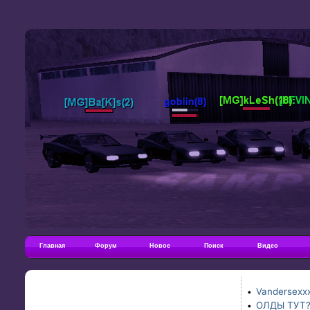
Главная
Форум
Новое
Поиск
Видео
Vandersexxx
•
ОЛДЫ ТУТ
•