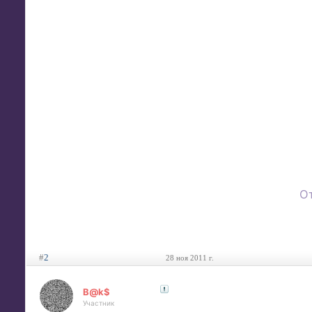
О
#
2
28 ноя 2011 г.
B@k$
Участник