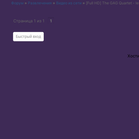
Форум
»
Развлечения
»
Видео из сети
»
[Full HD] The GAG Quartet - l
Страница
1
из
1
1
Хост