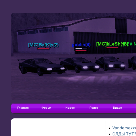
Главная
Форум
Новое
Поиск
Видео
Vandersexxx
•
ОЛДЫ ТУТ
•