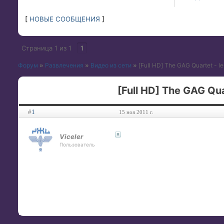
[
НОВЫЕ СООБЩЕНИЯ
]
Страница
1
из
1
1
Форум
»
Развлечения
»
Видео из сети
»
[Full HD] The GAG Quartet - l
[Full HD] The GAG Qua
#
1
15 ноя 2011 г.
Viceler
Пользователь