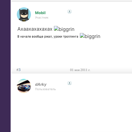
Mobil
Участник
Ахаахахахахах
В начале вообще ржал, уроки троллинга
#
3
01 ноя 2011 г.
dArky
Пользователь