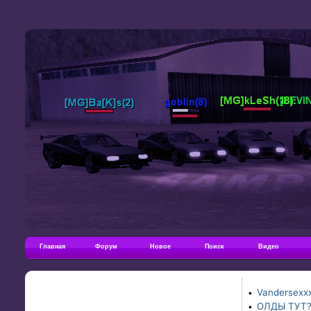
Главная
Форум
Новое
Поиск
Видео
Vandersexxx
•
ОЛДЫ ТУТ
•