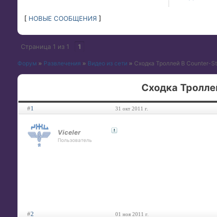
[
НОВЫЕ СООБЩЕНИЯ
]
Страница
1
из
1
1
Форум
»
Развлечения
»
Видео из сети
»
Сходка Троллей В Counter-St
Сходка Троллей
#
1
31 окт 2011 г.
Viceler
Пользователь
#
2
01 ноя 2011 г.