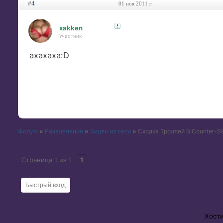
#
4
01 ноя 2011 г.
xakken
Участник
ахахаха:D
Форум
»
Развлечения
»
Видео из сети
»
Сходка Троллей В Counter-St
Страница
1
из
1
1
Хост