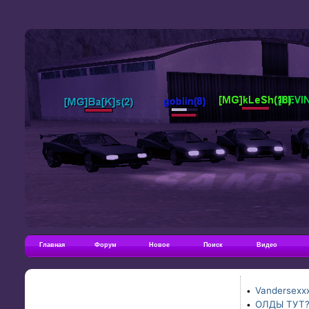
Главная
Форум
Новое
Поиск
Видео
Vandersexxx
•
ОЛДЫ ТУТ
•