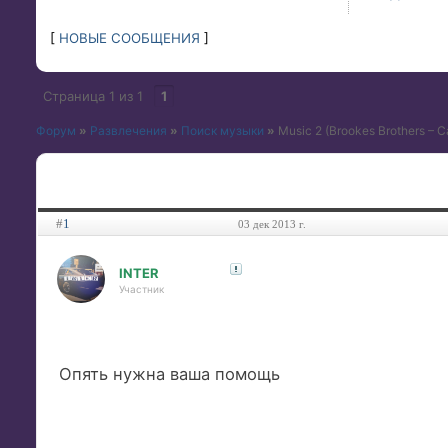
[
НОВЫЕ СООБЩЕНИЯ
]
Страница
1
из
1
1
Форум
»
Развлечения
»
Поиск музыки
»
Music 2
(Brookes Brothers – 
#
1
03 дек 2013 г.
INTER
Участник
Опять нужна ваша помощь