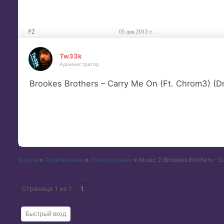
#
2
05 дек 2013 г.
Tw33k
Администратор
Brookes Brothers – Carry Me On (Ft. Chrom3) (
Форум
»
Развлечения
»
Поиск музыки
»
Music 2
(Brookes Brothers – 
Страница
1
из
1
1