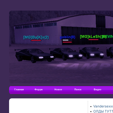
Главная
Форум
Новое
Поиск
Видео
Vandersexxx
•
ОЛДЫ ТУТ
•