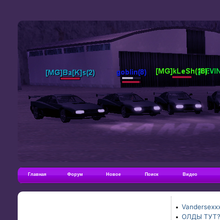
Главная
Форум
Новое
Поиск
Видео
Vandersexxx
•
ОЛДЫ ТУТ
•