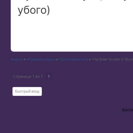
убого)
Форум
»
Игровой раздел
»
Обсуждение игр
»
The Elder Scrolls V: Skyr
Страница
1
из
1
1
Хост