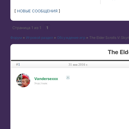
[
НОВЫЕ СООБЩЕНИЯ
]
Страница
1
из
1
1
Форум
»
Игровой раздел
»
Обсуждение игр
»
The Elder Scrolls V: Skyr
The Eld
#
1
31 янв 2016 г.
Vandersexxx
Участник