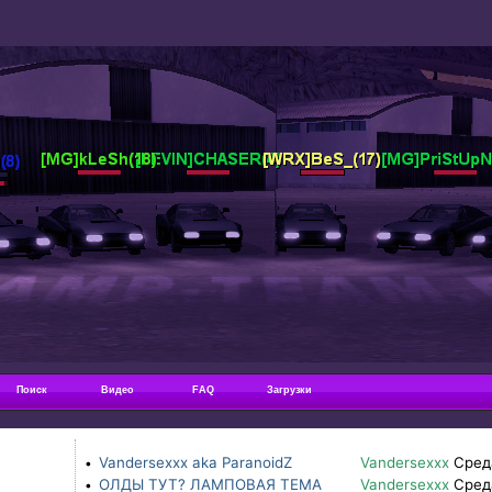
Поиск
Видео
FAQ
Загрузки
Vandersexxx aka ParanoidZ
Vandersexxx
Сред
•
ОЛДЫ ТУТ? ЛАМПОВАЯ ТЕМА
Vandersexxx
Сред
•