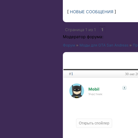
[
НОВЫЕ СООБЩЕНИЯ
]
Страница
1
из
1
1
Модератор форума:
Форум
»
Моды для GTA San Andreas
»
Пр
#
1
30 окт 2
Mobil
Участник