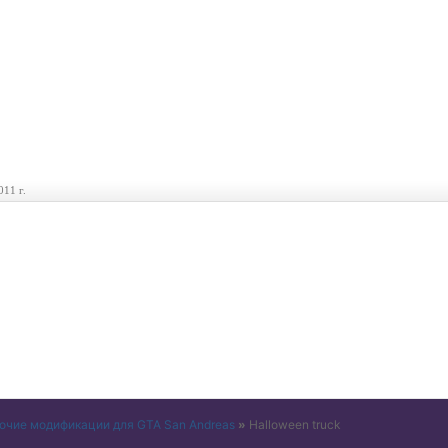
011 г.
очие модификации для GTA San Andreas
»
Halloween truck