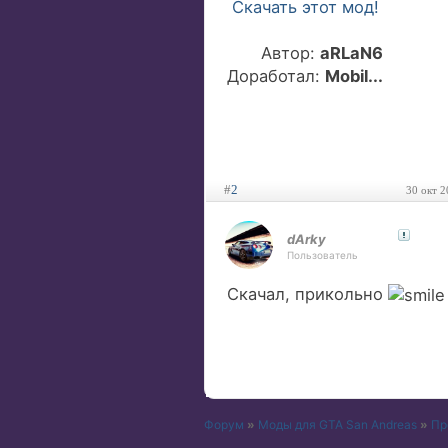
Скачать этот мод!
Автор:
aRLaN6
Доработал:
Mobil...
#
2
30 окт 2
dArky
Пользователь
Скачал, прикольно
Форум
»
Моды для GTA San Andreas
»
Пр