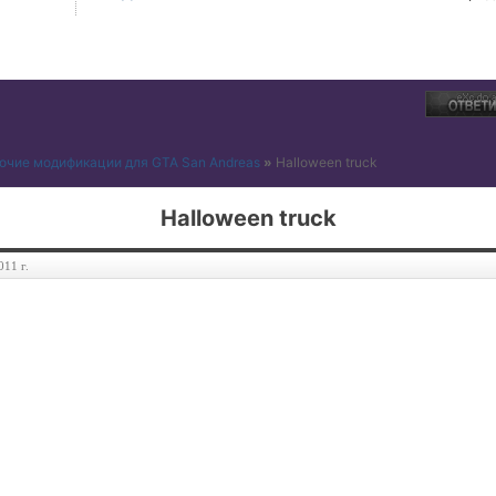
очие модификации для GTA San Andreas
»
Halloween truck
Halloween truck
011 г.