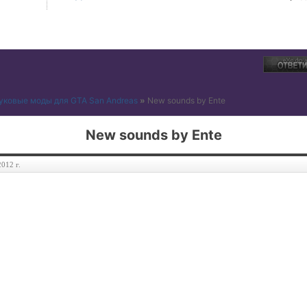
уковые моды для GTA San Andreas
»
New sounds by Ente
New sounds by Ente
012 г.