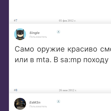
#
7
05 фев 2012 г.
Single
Пользователь
Само оружие красиво смо
или в mta. В sa:mp походу
#
8
26 июн 2012 г.
EsM3n
Пользователь