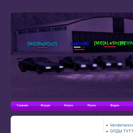
Главная
Форум
Новое
Поиск
Видео
Vandersexxx
•
ОЛДЫ ТУТ
•