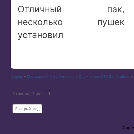
Отличный пак,
несколько пушек
установил
Форум
»
Моды для GTA San Andreas
»
Оружие для GTA San Andreas
»
Страница
1
из
1
1
Хост