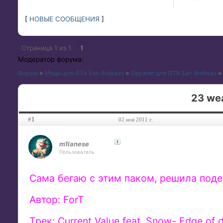
[
НОВЫЕ СООБЩЕНИЯ
]
Страница
1
из
1
1
Модератор форума:
Форум
»
Моды для GTA San Andreas
»
Оружие для GTA San Andreas
»
23 we
#
1
02 ноя 2011 г.
m1lanese
Пользователь
Сама бегаю с этим паком, решила поде
Автор: ForT
Трек: Current Value feat. Snow- Edge of 