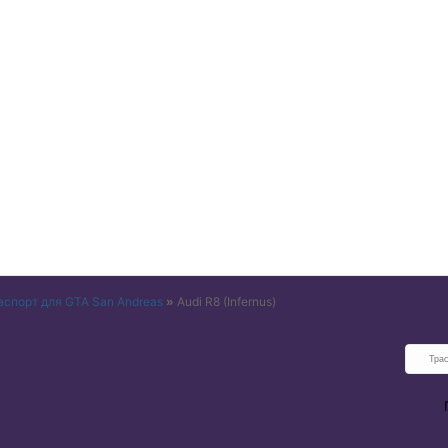
аспорт для GTA San Andreas
»
Audi R8
(Infernus)