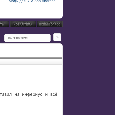
Моды для GTA San Andreas
тавил на инфернус и всё