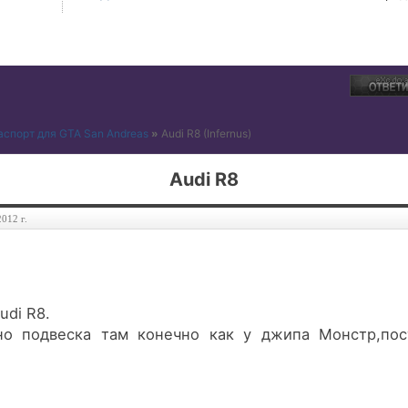
аспорт для GTA San Andreas
»
Audi R8
(Infernus)
Audi R8
012 г.
udi R8.
но подвеска там конечно как у джипа Монстр,пос