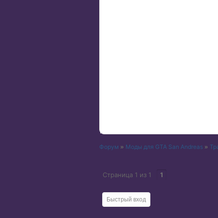
Форум
»
Моды для GTA San Andreas
»
Тр
Страница
1
из
1
1