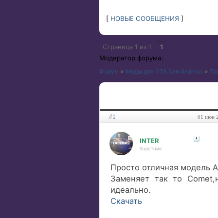
[
НОВЫЕ СООБЩЕНИЯ
]
Страница
1
из
1
1
Модератор форума:
Форум
»
Моды для GTA San Andreas
»
Тр
#
1
01 июн 2
INTER
Участник
Просто отличная модель A
Заменяет так то Comet,
идеально.
Скачать