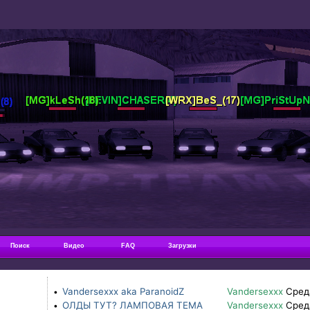
Поиск
Видео
FAQ
Загрузки
Vandersexxx aka ParanoidZ
Vandersexxx
Сред
•
ОЛДЫ ТУТ? ЛАМПОВАЯ ТЕМА
Vandersexxx
Сред
•