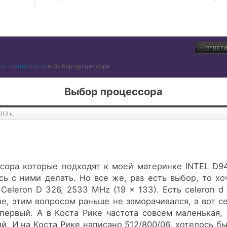
си специалиста
»
Выбор процессора
Выбор процессора
013 г.
сора которые подходят к моей материнке INTEL D94
ь с ними делать. Но все же, раз есть выбор, то хо
 Celeron D 326, 2533 MHz (19 x 133). Есть celeron d 
ипе, этим вопросом раньше не заморачивался, а вот с
первый. А в Коста Рике частота совсем маленькая,
. И на Коста Рике написано 512/800/06, хотелось бы 