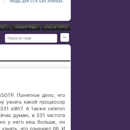
Моды для GTA San Andreas
5GTP. Понятное дело, что
чу узнать какой процессор
331 sl8h7. А также celeron
ейчас думаю, в 331 частота
 но у него кеш больше, он
узнать, что означает 06. И