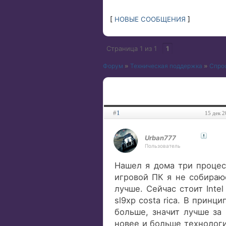
[
НОВЫЕ СООБЩЕНИЯ
]
Страница
1
из
1
1
Форум
»
Техническая поддержка
»
Спро
#
1
15 дек 2
Urban777
Пользователь
Нашел я дома три процес
игровой ПК я не собираюс
лучше. Сейчас стоит Intel
sl9xp costa rica. В принц
больше, значит лучше за 
новее и больше технологий