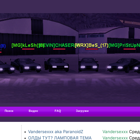
Поиск
Видео
FAQ
Загрузки
Vandersexxx aka ParanoidZ
Vandersexxx
Сред
•
ОЛДЫ ТУТ? ЛАМПОВАЯ ТЕМА
Vandersexxx
Сред
•