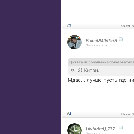
#
3
06 авг 2
PremiUM]InTerN
Пользователь
Цитата из сообщения пользовател
2) Китай.
Мдаа... лучше пусть где н
#
4
06 авг 2
[Avtoritet]_777
Пользователь