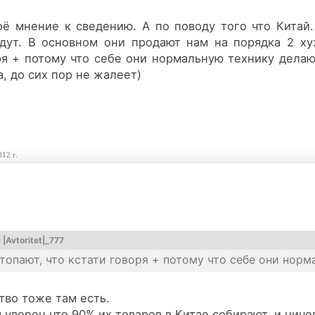
оё мнение к сведению. А по поводу того что Китай.
дут. В основном они продают нам на порядка 2 ху
ря + потому что себе они нормальную технику делаю
а, до сих пор не жалеет)
012 г.
я
|Avtoritet|_777
штопают, что кстати говоря + потому что себе они норм
тво тоже там есть.
я уверен что 90% их товаров в Китае собирают, и ниче