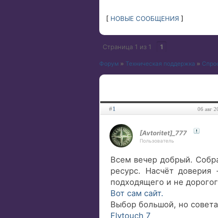
[
НОВЫЕ СООБЩЕНИЯ
]
Страница
1
из
1
1
Форум
»
Техническая поддержка
»
Спро
#
1
06 авг 2
[Avtoritet]_777
Пользователь
Всем вечер добрый. Собра
ресурс. Насчёт доверия 
подходящего и не дорогог
Вот сам сайт.
Выбор большой, но совета
Flytouch 7