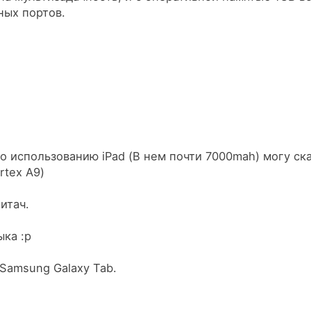
ных портов.
о использованию iPad (В нем почти 7000mah) могу сказ
rtex A9)
итач.
ыка :р
 Samsung Galaxy Tab.