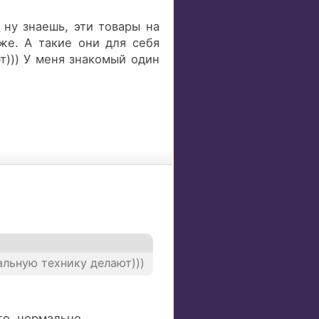
 ну знаешь, эти товары на
же. А такие они для себя
т))) У меня знакомый один
альную технику делают)))
го, нормально.