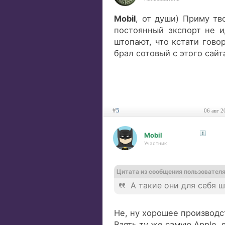
Mobil
, от души) Приму тв
постоянный экспорт не и
штопают, что кстати гово
брал сотовый с этого сайт
#
5
06 авг 2
Mobil
Участник
Цитата из сообщения пользовател
А такие они для себя 
Не, ну хорошее производс
Взять ту же самую Apple, 