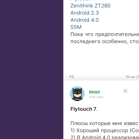
Zenithink ZT280
Android 2.3
Android 4.0
S5M
Пока что предпочтительне
последнего особенно, сто
#
2
06 авг 2
Mobil
Участник
Flytouch 7
.
Плюсы которые мне извес
1) Хороший процессор (Co
2) В Android 4.0 реализов