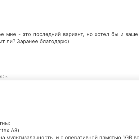
е мне - это последний вариант, но хотел бы и ваше
ит ли? Заранее благодарю)
012 г.
тны:
rtex A8)
ана мультизадачность, и с оперативной памятью 1GB вс