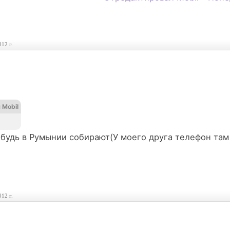
012 г.
я
Mobil
ибудь в Румынии собирают(У моего друга телефон там 
012 г.