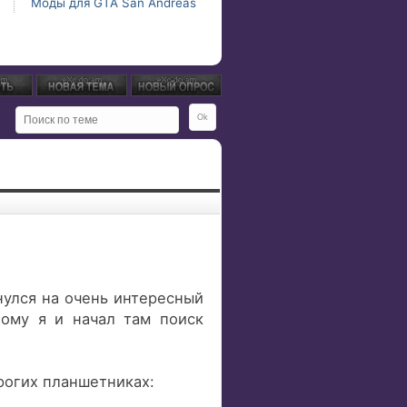
Моды для GTA San Andreas
нулся на очень интересный
тому я и начал там поиск
орогих планшетниках: