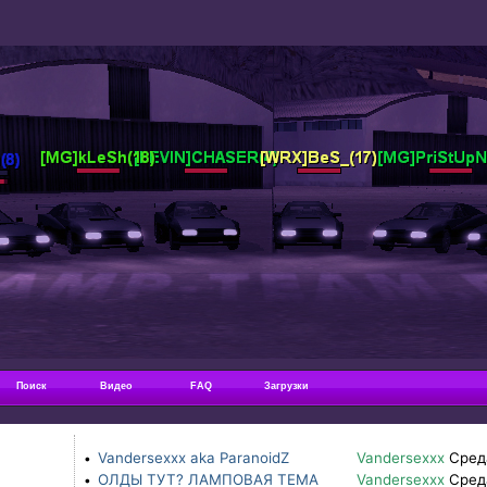
Поиск
Видео
FAQ
Загрузки
Vandersexxx aka ParanoidZ
Vandersexxx
Сред
•
ОЛДЫ ТУТ? ЛАМПОВАЯ ТЕМА
Vandersexxx
Сред
•