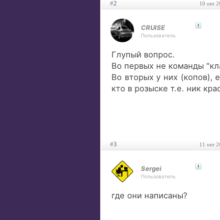
#
2
10 окт 2
CRUISE
Пользователь
Глупый вопрос.
Во первых не команды "кла
Во вторых у них (копов), е
кто в розыске т.е. ник кр
#
3
11 окт 2
Sergei
Пользователь
где они написаны?