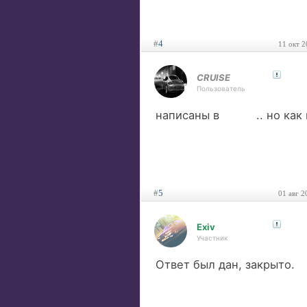
#
4
11 окт 2
CRUISE
Пользователь
написаны в
/jhelp
.. но как
#
5
01 авг 2
Exiv
Участник
Ответ был дан, закрыто.