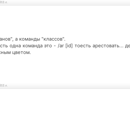
011 г.
нов", а команды "классов".
сть одна команда это - /ar [id] тоесть арестовать... 
асным цветом.
011 г.