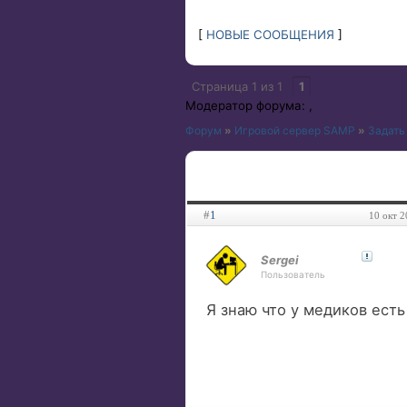
[
НОВЫЕ СООБЩЕНИЯ
]
Страница
1
из
1
1
Модератор форума:
,
Форум
»
Игровой сервер SAMP
»
Задать
#
1
10 окт 2
Sergei
Пользователь
Я знаю что у медиков есть