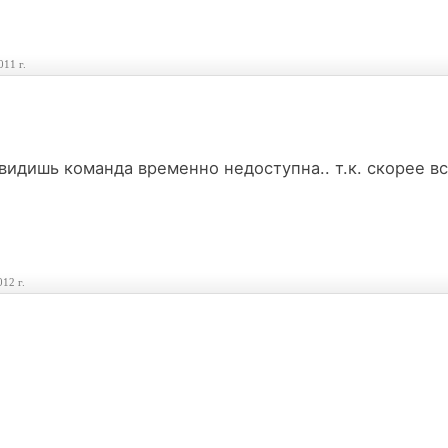
011 г.
 видишь команда временно недоступна.. т.к. скорее в
012 г.