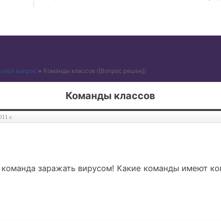
 свой вопрос
»
Команды классов
([Вопрос решен])
Команды классов
011 г.
 команда заражать вирусом! Какие команды имеют коп