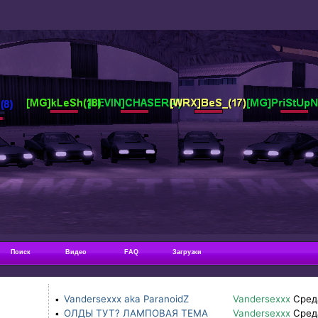
Поиск
Видео
FAQ
Загрузки
Vandersexxx aka ParanoidZ
Vandersexxx
Сред
•
ОЛДЫ ТУТ? ЛАМПОВАЯ ТЕМА
Vandersexxx
Сред
•