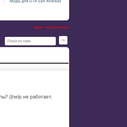
Моды для GTA San Andreas
Архив - только для чтения
ы? /jhelp не работает.