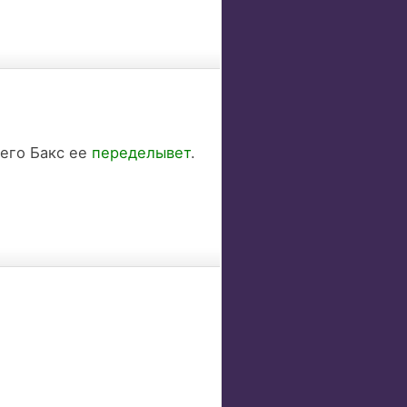
сего Бакс ее
переделывет
.