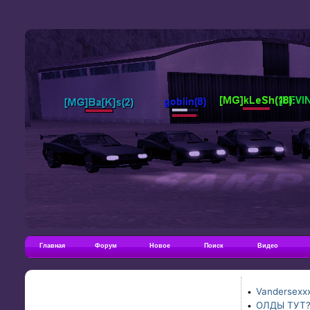
Главная
Форум
Новое
Поиск
Видео
Vandersexxx
•
ОЛДЫ ТУТ
•