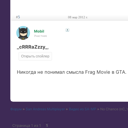
#
5
08 мар 2012 г.
Mobil
Участник
_cRRRaZzzy_
,
Никогда не понимал смысла Frag Movie в GTA.
Форум
»
San Andreas Multiplayer
»
Видео из SA-MP
»
No Chance (nC_'s
Страница
1
из
1
1