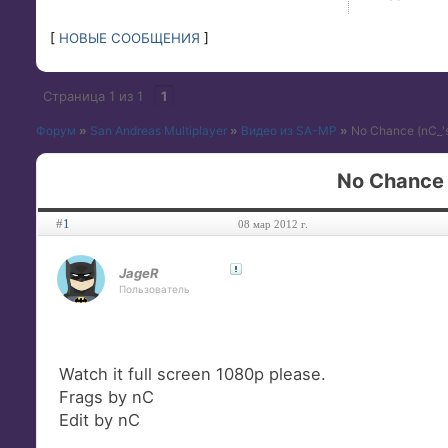
[
НОВЫЕ СООБЩЕНИЯ
]
Страница
1
из
1
1
Форум
»
San Andreas Multiplayer
»
Видео из SA-MP
»
No Chance (nC_'s
No Chance 
#
1
08 мар 2012 г.
JageR
Пользователь
Watch it full screen 1080p please.
Frags by nC
Edit by nC