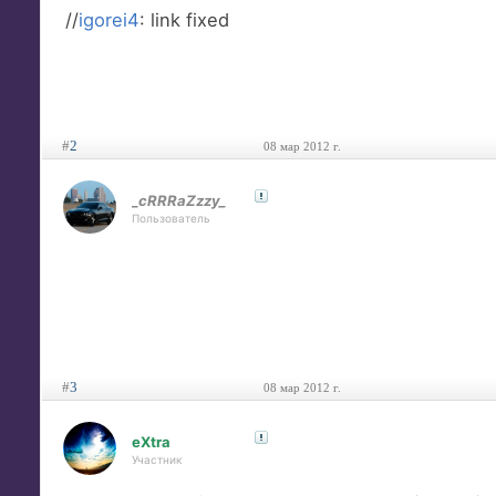
//
igorei4
: link fixed
#
2
08 мар 2012 г.
_cRRRaZzzy_
Пользователь
#
3
08 мар 2012 г.
eXtra
Участник