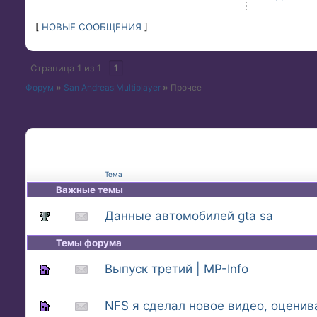
[
НОВЫЕ СООБЩЕНИЯ
]
Страница
1
из
1
1
Форум
»
San Andreas Multiplayer
»
Прочее
Тема
Важные темы
Данные автомобилей gtа sa
Темы форума
Выпуск третий | MP-Info
NFS я сделал новое видео, оценив