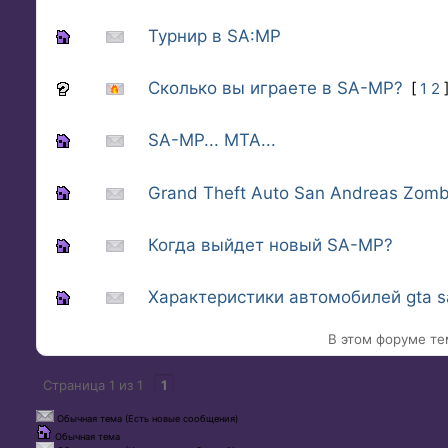
Турнир в SA:MP
Сколько вы играете в SA-MP?
[
1
2
SA-MP... MTA...
Grand Theft Auto San Andreas Zom
Когда выйдет новый SA-MP?
Характеристики автомобилей gta s
В этом форуме те
Страница
1
из
1
1
Обычная тема (Есть новые сообщения)
Обычная тема