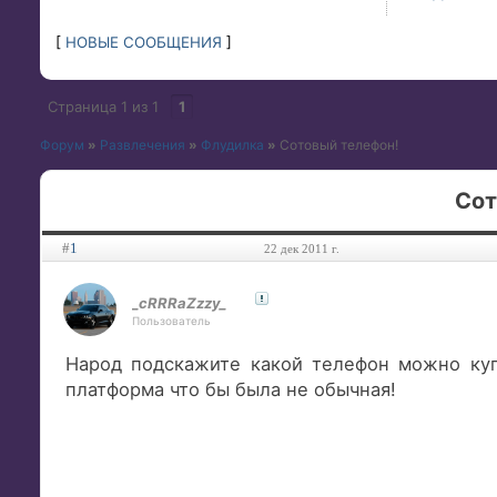
[
НОВЫЕ СООБЩЕНИЯ
]
Страница
1
из
1
1
Форум
»
Развлечения
»
Флудилка
»
Сотовый телефон!
Сот
#
1
22 дек 2011 г.
_cRRRaZzzy_
Пользователь
Народ подскажите какой телефон можно куп
платформа что бы была не обычная!