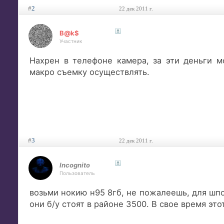
#
2
22 дек 2011 г.
B@k$
Участник
Нахрен в телефоне камера, за эти деньги 
макро съемку осуществлять.
#
3
22 дек 2011 г.
Incognito
Пользователь
возьми нокию н95 8гб, не пожалеешь, для шпо
они б/у стоят в районе 3500. В свое время эт