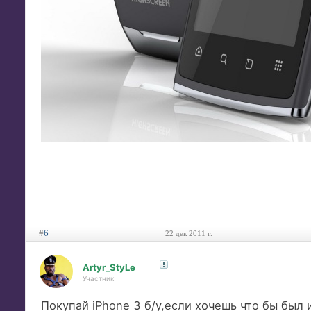
#
6
22 дек 2011 г.
Artyr_StyLe
Участник
Покупай iPhone 3 б/у,если хочешь что бы был 