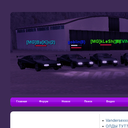
Главная
Форум
Новое
Поиск
Видео
Vandersexxx
•
ОЛДЫ ТУТ
•