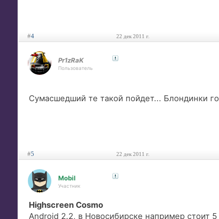
#
4
22 дек 2011 г.
Pr1zRaK
Пользователь
Сумасшедший те такой пойдет... Блондинки г
#
5
22 дек 2011 г.
Mobil
Участник
Highscreen Cosmo
Android 2.2, в Новосибирске например стоит 5 