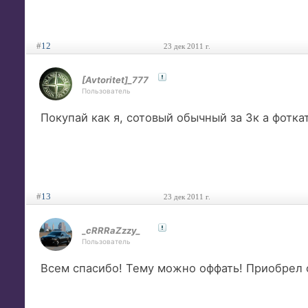
#
12
23 дек 2011 г.
[Avtoritet]_777
Пользователь
Покупай как я, сотовый обычный за 3к а фотк
#
13
23 дек 2011 г.
_cRRRaZzzy_
Пользователь
Всем спасибо! Тему можно оффать! Приобрел с