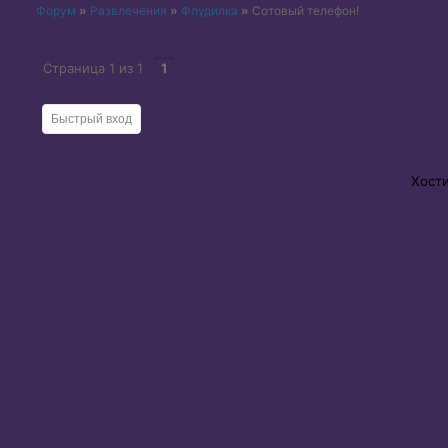
Форум
»
Развлечения
»
Флудилка
»
Сотовый телефон!
Страница
1
из
1
1
Хост